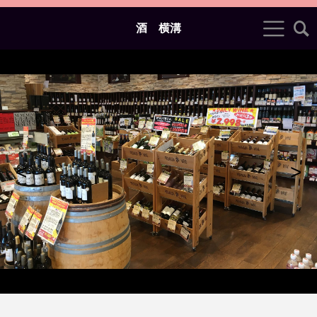
酒 横溝
<
>