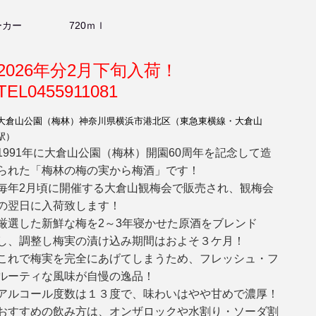
ーカー
720ｍｌ
2026年分2月下旬入荷！
TEL0455911081
大倉山公園（梅林）神奈川県横浜市港北区（東急東横線・大倉山
駅）
1991年に大倉山公園（梅林）開園60周年を記念して造
られた「梅林の梅の実から梅酒」です！
毎年2月頃に開催する大倉山観梅会で販売され、観梅会
の翌日に入荷致します！
厳選した新鮮な梅を2～3年寝かせた原酒をブレンド
し、調整し梅実の漬け込み期間はおよそ３ケ月！
これで梅実を完全にあげてしまうため、フレッシュ・フ
ルーティな風味が自慢の逸品！
アルコール度数は１３度で、味わいはやや甘めで濃厚！
おすすめの飲み方は、オンザロックや水割り・ソーダ割