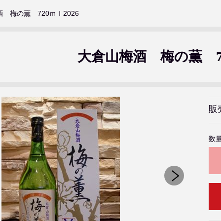
 梅の薫 720ｍｌ2026
大倉山梅酒 梅の薫 72
販
数