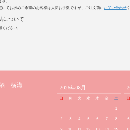
ませ。
定にてお求めご希望のお客様は大変お手数ですが、ご注文前に
お問い合わせ
法について
認ください。
酒 横溝
2026年08月
日
月
火
水
木
金
土
1
2
3
4
5
6
7
8
6
9
10
11
12
13
14
15
1