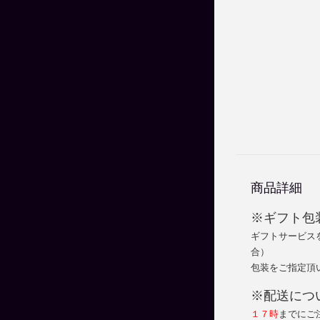
商品詳細
※ギフト包
ギフトサービス
合）
包装をご指定頂
※配送につ
１７時
までにご